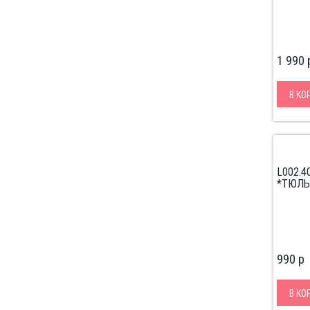
1 990
В КО
L002.
*ТЮЛЬ
990
p
В КО