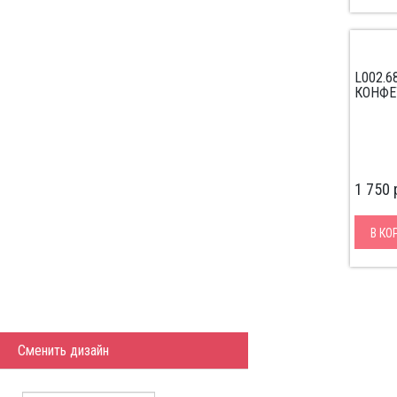
L002.
КОНФЕ
1 750
В КО
Сменить дизайн