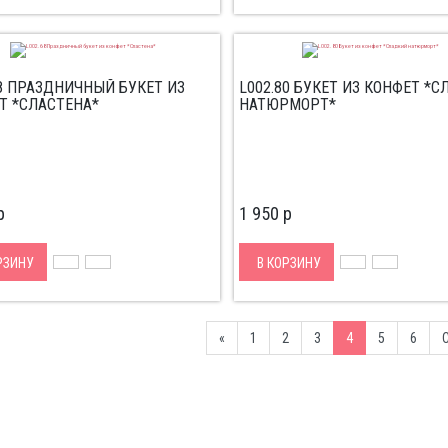
68 ПРАЗДНИЧНЫЙ БУКЕТ ИЗ
L002.80 БУКЕТ ИЗ КОНФЕТ *
Т *СЛАСТЕНА*
НАТЮРМОРТ*
p
1 950
p
РЗИНУ
В КОРЗИНУ
Previous
«
1
2
3
4
5
6