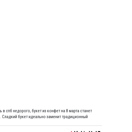
мой
Отложить (
0
)
Сравнить (
0
)
Войти
Регистрация
Корзина
0
ШТ.
ь в спб недорого, букет из конфет на 8 марта станет
м. Сладкий букет идеально заменит традиционный