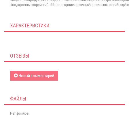
#подарочныекорзиныСпб#новогодниекорзины#корзинынановыйгод#н
ХАРАКТЕРИСТИКИ
ОТЗЫВЫ
Новый комментарий
ФАЙЛЫ
Нет файлов