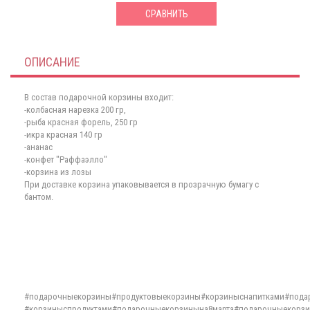
СРАВНИТЬ
ОПИСАНИЕ
В состав подарочной корзины входит:
-колбасная нарезка 200 гр,
-рыба красная форель, 250 гр
-икра красная 140 гр
-ананас
-конфет "Раффаэлло"
-корзина из лозы
При доставке корзина упаковывается в прозрачную бумагу с
бантом.
#подарочныекорзины#продуктовыекорзины#корзиныснапитками#под
#корзиныспродуктами#подарочныекорзинына8марта#подарочныекорзи