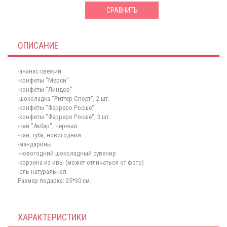
СРАВНИТЬ
ОПИСАНИЕ
-ананас свежий
-конфеты "Мерси"
-конфеты "Линдор"
-шоколадка "Риттер Спорт", 2 шт.
-конфеты "Ферреро Росше"
-конфеты "Ферреро Росше", 3 шт.
-чай "Акбар", черный
-чай, туба, новогодний
-мандарины
-новогодний шоколадный сувенир
-корзина из ивы (может отличаться от фото)
-ель натуральная
Размер подарка: 25*30 см.
ХАРАКТЕРИСТИКИ