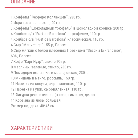
ОПИСАНИЕ
1.Конфеты "Ферреро Коллекшен", 230 гр.
2.Икра красная, стекло, 90 гр.
3.Конфеты "Шоколадный трюфель" в шоколадной крошке, 200 гр.
4.Колбаса с/в "Fuet de Barcelona" с трюфелем, 110 гр.
4.Колбаса с/в "Fuet de Barcelona" классическая, 110 гр.
4.Сыр "Манчестер" 155гр, Россия
6.Сыр мягкий с белой плесенью Президент "Snack a la Francaise",
60%, Россия
7.Кофе "Карт Нуар", стекло 95 гр.
8.Маслины, зеленые, стекло, 230 гр.
9.Помидоры вяленные в масле, стекло, 230 г.
10.Миндаль в манго, россыпь, 150 гр.
11.Нарезка из косули, сыровяленная, 110 гр.
12.Нарезка из утки, сыровяленная, 110 гр.
13.Фигурка декаративная (в ассортименте), декор
14.Корзина из лозы большая
Размер подарка: 40*45 см.
ХАРАКТЕРИСТИКИ