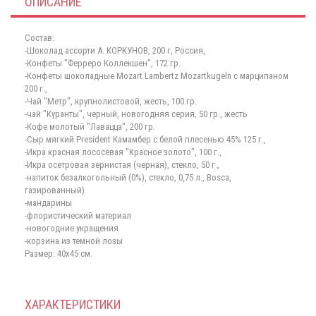
ОПИСАНИЕ
Состав:
-Шоколад ассорти А. КОРКУНОВ, 200 г, Россия,
-Конфеты "Ферреро Коллекшен", 172 гр.
-Конфеты шоколадные Mozart Lambertz Mozartkugeln с марципаном
200 г.,
-Чай "Метр", крупнолистовой, жесть, 100 гр.
-чай "Куранты", черный, новогодняя серия, 50 гр., жесть
-Кофе молотый "Лавацца", 200 гр.
-Сыр мягкий President Камамбер с белой плесенью 45% 125 г.,
-Икра красная лососёвая "Красное золото", 100 г.,
-Икра осетровая зернистая (черная), стекло, 50 г.,
-напиток безалкогольный (0%), стекло, 0,75 л., Bosca,
газированный)
-мандарины
-флористический материал
-новогодние укращения
-корзина из темной лозы
Размер: 40х45 см.
ХАРАКТЕРИСТИКИ