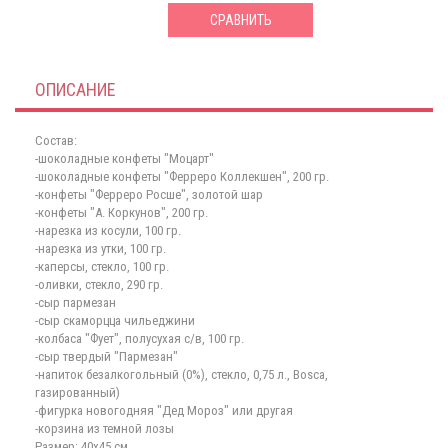
СРАВНИТЬ
ОПИСАНИЕ
Состав:
-шоколадные конфеты "Моцарт"
-шоколадные конфеты "Ферреро Коллекшен", 200 гр.
-конфеты "Ферреро Росше", золотой шар
-конфеты "А. Коркунов", 200 гр.
-нарезка из косули, 100 гр.
-нарезка из утки, 100 гр.
-каперсы, стекло, 100 гр.
-оливки, стекло, 290 гр.
-сыр пармезан
-сыр скаморцца чильеджини
-колбаса "Фует", полусухая с/в, 100 гр.
-сыр твердый "Пармезан"
-напиток безалкогольный (0%), стекло, 0,75 л., Bosca,
газированный)
-фигурка новогодняя "Дед Мороз" или другая
-корзина из темной лозы
Размер: 40х45 см.