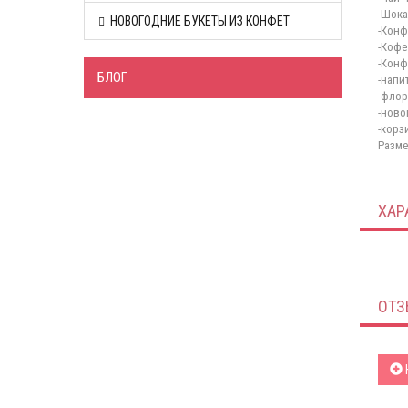
-Шока
НОВОГОДНИЕ БУКЕТЫ ИЗ КОНФЕТ
-Конф
-Кофе
-Конф
БЛОГ
-напи
-флор
-ново
-корз
Разме
ХАР
ОТЗ