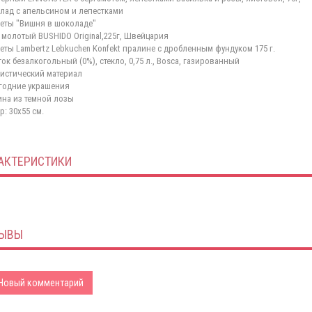
лад с апельсином и лепестками
еты "Вишня в шоколаде"
 молотый BUSHIDO Original,225г, Швейцария
еты Lambertz Lebkuchen Konfekt пралине с дробленным фундуком 175 г.
ток безалкогольный (0%), стекло, 0,75 л., Bosca, газированный
истический материал
годние украшения
ина из темной лозы
р: 30х55 см.
АКТЕРИСТИКИ
ЫВЫ
Новый комментарий