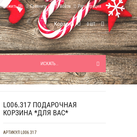
Отложить (
0
)
Сравнить (
0
)
Войти
Регистрация
Корзина
0
ШТ.
L006.317 ПОДАРОЧНАЯ
КОРЗИНА *ДЛЯ ВАС*
АРТИКУЛ
L006.317