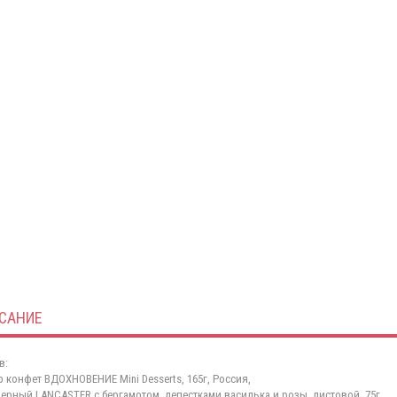
САНИЕ
в:
р конфет ВДОХНОВЕНИЕ Mini Desserts, 165г, Россия,
черный LANCASTER с бергамотом, лепестками василька и розы, листовой, 75г,