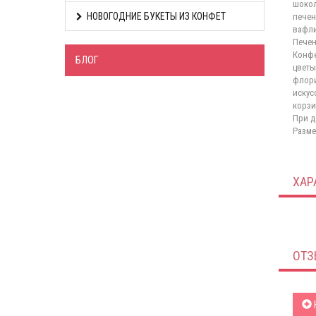
шокол
НОВОГОДНИЕ БУКЕТЫ ИЗ КОНФЕТ
печен
вафли
Печен
Конфе
БЛОГ
цветы
флори
искус
корзи
При д
Размер
ХАР
ОТЗ