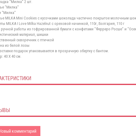
адка "Милка" 2 шт.
ье "Милка"
 "Милка"
ье MILKA Mini Cookies с кусочками шоколада частично покрытое молочным шоко
ты MILKA I Love Milka Hazelnut с ореховой начинкой, 110г, Болгария, 110 г
 ручной работы из гофрированной бумаги с конфетами "Ферреро Росше" и "Осе
стический материал, шишки
ственный скворечник с птичкой
на из белой лозы
оставке подарок упаковывается в прозрачную обертку с бантом.
: 40 Х 40 см.
АКТЕРИСТИКИ
ЫВЫ
Новый комментарий