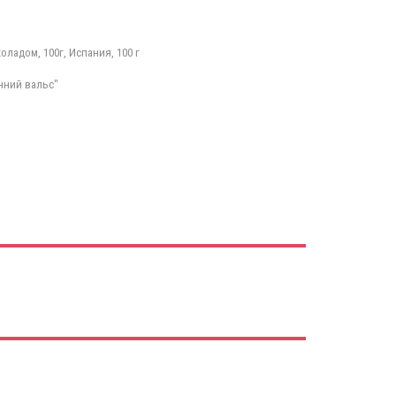
ладом, 100г, Испания, 100 г
нний вальс"