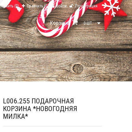
тложить (
0
)
Сравнить (
0
)
Войти
Регистрация
Корзина
0
ШТ.
L006.255 ПОДАРОЧНАЯ
КОРЗИНА *НОВОГОДНЯЯ
МИЛКА*