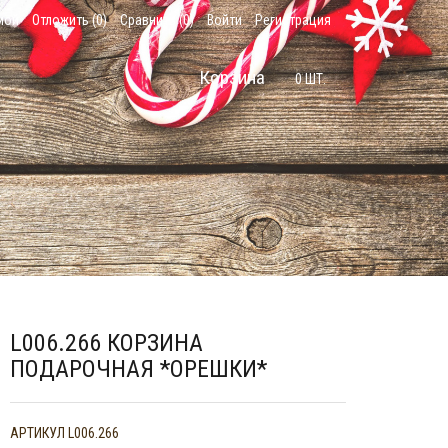
мой
Отложить (
0
)
Сравнить (
0
)
Войти
Регистрация
Корзина
0
ШТ.
L006.266 КОРЗИНА
ПОДАРОЧНАЯ *ОРЕШКИ*
АРТИКУЛ
L006.266