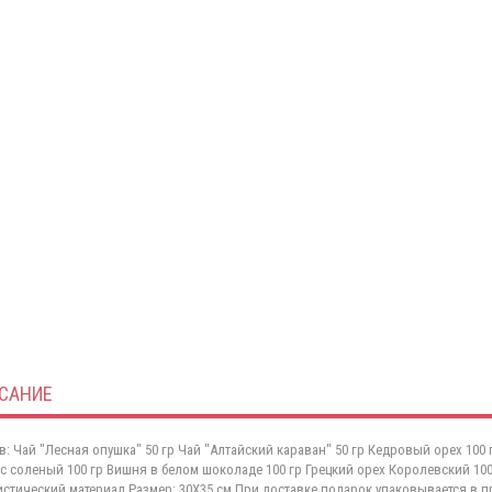
САНИЕ
в: Чай "Лесная опушка" 50 гр Чай "Алтайский караван" 50 гр Кедровый орех 10
с соленый 100 гр Вишня в белом шоколаде 100 гр Грецкий орех Королевский 100
стический материал Размер: 30Х35 см При доставке подарок упаковывается в п