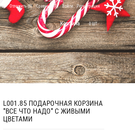
мой
Отложить (
0
)
Сравнить (
0
)
Войти
Регистрация
Корзина
0
ШТ.
L001.85 ПОДАРОЧНАЯ КОРЗИНА
"ВСЕ ЧТО НАДО" С ЖИВЫМИ
ЦВЕТАМИ