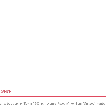
САНИЕ
в: -кофе в зернах "Паулиг" 500 гр. -печенье "Ассорти" -конфеты "Линдор" -конф