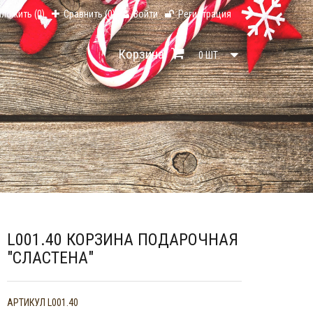
тложить (
0
)
Сравнить (
0
)
Войти
Регистрация
Корзина
0
ШТ.
L001.40 КОРЗИНА ПОДАРОЧНАЯ
"СЛАСТЕНА"
АРТИКУЛ
L001.40