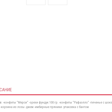
САНИЕ
в: -конфеты "Мерси" -орехи фундук 100 гр. -конфеты "Рафаэлло" -печенье с шок
 -корзина из лозы -джем -имбирные пряники -упаковка с бантом