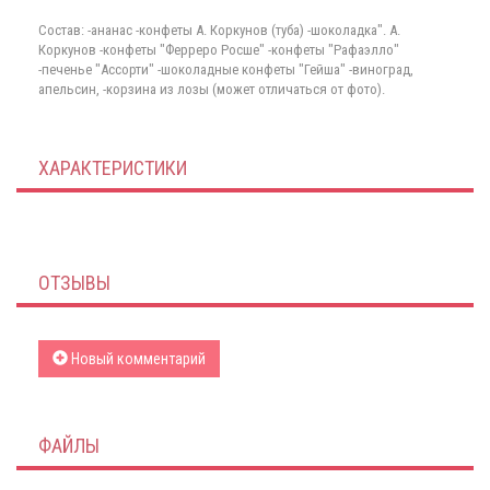
Состав: -ананас -конфеты А. Коркунов (туба) -шоколадка". А.
Коркунов -конфеты "Ферреро Росше" -конфеты "Рафаэлло"
-печенье "Ассорти" -шоколадные конфеты "Гейша" -виноград,
апельсин, -корзина из лозы (может отличаться от фото).
ХАРАКТЕРИСТИКИ
ОТЗЫВЫ
Новый комментарий
ФАЙЛЫ