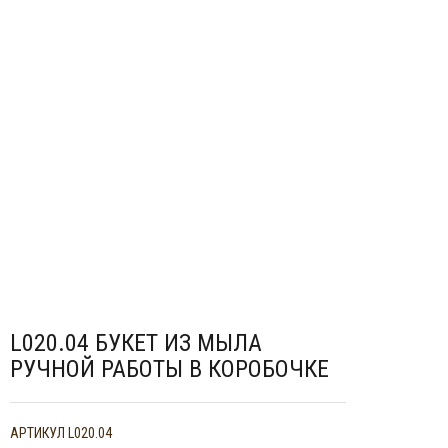
мой
Отложить (
0
)
Сравнить (
0
)
Войти
Регистрация
Корзина
0
ШТ.
L020.04 БУКЕТ ИЗ МЫЛА
РУЧНОЙ РАБОТЫ В КОРОБОЧКЕ
АРТИКУЛ
L020.04