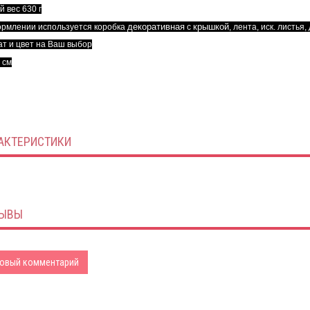
 вес 630 г
декоративная
крышкой
рмлении используется коробка
с
, лента, иск. листья,
т и цвет на Ваш выбор
 см
АКТЕРИСТИКИ
ЫВЫ
овый комментарий