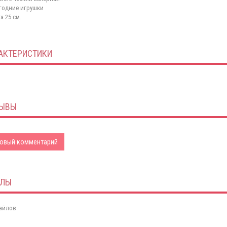
годние игрушки
а 25 см.
АКТЕРИСТИКИ
ЫВЫ
овый комментарий
ЙЛЫ
айлов