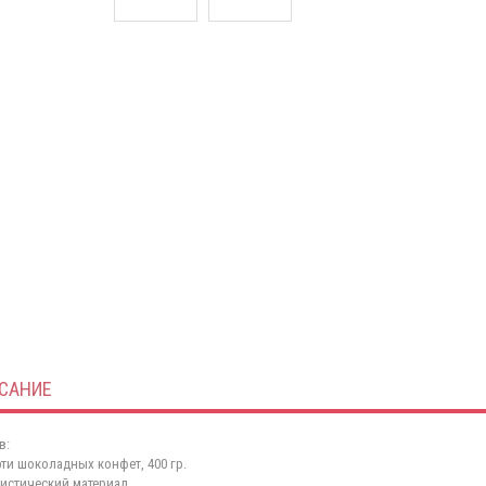
САНИЕ
в:
рти шоколадных конфет, 400 гр.
истический материал