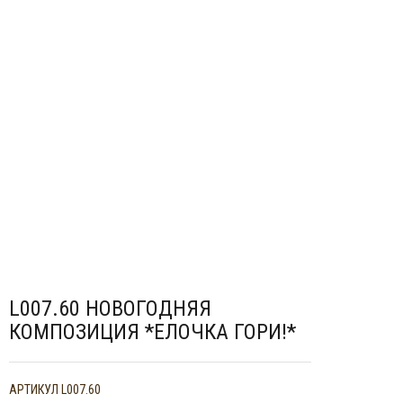
мой
Отложить (
0
)
Сравнить (
0
)
Войти
Регистрация
Корзина
0
ШТ.
L007.60 НОВОГОДНЯЯ
КОМПОЗИЦИЯ *ЕЛОЧКА ГОРИ!*
АРТИКУЛ
L007.60