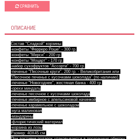
СРАВНИТЬ
ОПИСАНИЕ
Состав "Сладкой" корзины:
-конфеты "Ферреро Роше" - 300 гр.
-конфеты "Мерси" - 200 гр.
-конфеты "Моцарт" - 170 гр.
-набор сухофруктов "Ассорти" - 700 гр.
-печенье "Песочные круги", 200 гр. - Великобритания или 
"Песочное печенье с кусочками шоколада" (по наличию).
-печенье "Новогоднее", жестяная банка - 400 гр.
-орехи миндаль
-печенье песочное с кусочками шоколада
-печенье имбирное с апельсиновой начинкой
-печенье карамельное с шоколадом
-нуга малиновая
-мандарины
-флористический материал
-корзина из лозы
Размер: 40Х45 см.
При доставке подарок упаковывается в прозрачную обертку 