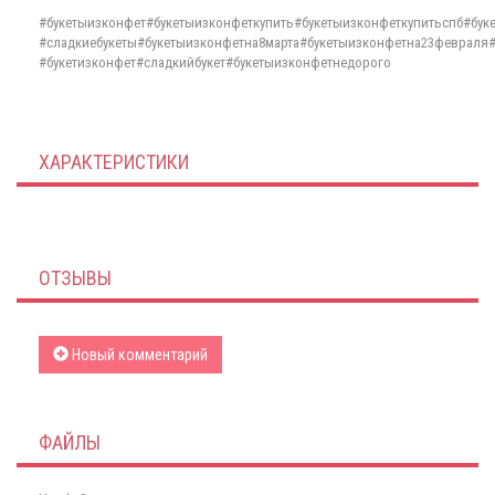
#букетыизконфет#букетыизконфеткупить#букетыизконфеткупитьспб#бу
#сладкиебукеты#букетыизконфетна8марта#букетыизконфетна23февраля#
#букетизконфет#сладкийбукет#букетыизконфетнедорого
ХАРАКТЕРИСТИКИ
ОТЗЫВЫ
Новый комментарий
ФАЙЛЫ