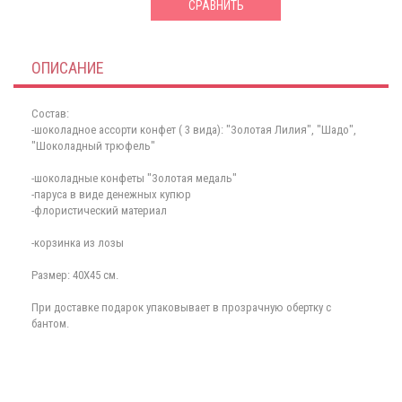
СРАВНИТЬ
ОПИСАНИЕ
Состав:
-шоколадное ассорти конфет ( 3 вида): "Золотая Лилия", "Шадо",
"Шоколадный трюфель"
-шоколадные конфеты "Золотая медаль"
-паруса в виде денежных купюр
-флористический материал
-корзинка из лозы
Размер: 40Х45 см.
При доставке подарок упаковывает в прозрачную обертку с
бантом.