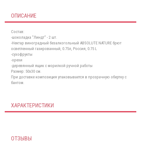
ОПИСАНИЕ
Состав:
-шоколадка "Линдт" - 2 шт.
-Нектар виноградный безалкогольный ABSOLUTE NATURE брют
осветленный газированный, 0.75л, Россия, 0.75 L
-сухофрукты
-орехи
-деревянный ящик с морилкой ручной работы
Размер: 50х30 см.
При доставке композиция упаковывается в прозрачную обертку с
бантом.
ХАРАКТЕРИСТИКИ
ОТЗЫВЫ