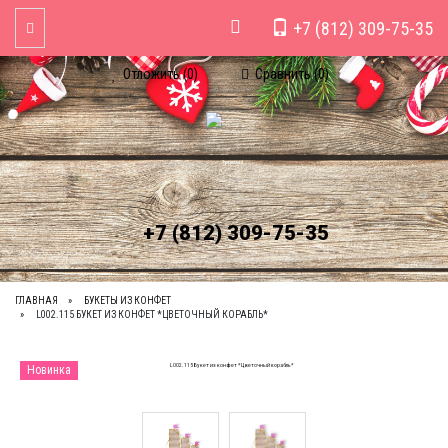
+7 (812) 309-75-35
Toggle Navigation
Отложить (
0
)
Сравнить (
0
)
+7 (812) 309-75-35
ГЛАВНАЯ
БУКЕТЫ ИЗ КОНФЕТ
L002.115 БУКЕТ ИЗ КОНФЕТ *ЦВЕТОЧНЫЙ КОРАБЛЬ*
Новинка