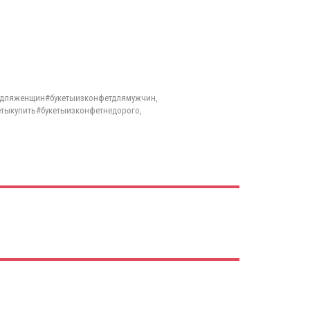
тдляженщин#букетыизконфетдлямужчин,
тыкупить#букетыизконфетнедорого,