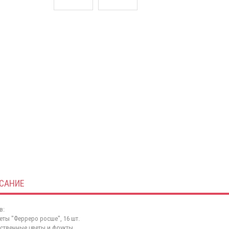
САНИЕ
в:
еты "Ферреро росше", 16 шт.
сственные цветы и фрукты