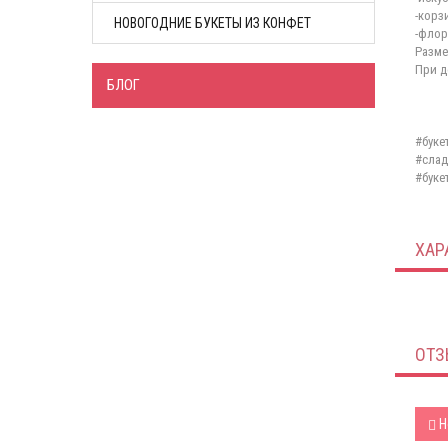
-корз
НОВОГОДНИЕ БУКЕТЫ ИЗ КОНФЕТ
-флор
Разме
При д
БЛОГ
#буке
#слад
#буке
ХАР
ОТЗ
Н