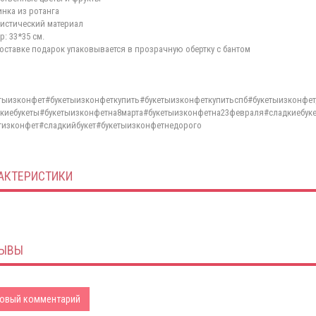
инка из ротанга
истический материал
р: 33*35 см.
оставке подарок упаковывается в прозрачную обертку с бантом
тыизконфет#букетыизконфеткупить#букетыизконфеткупитьспб#букетыизконфе
киебукеты#букетыизконфетна8марта#букетыизконфетна23февраля#сладкиебуке
тизконфет#сладкийбукет#букетыизконфетнедорого
АКТЕРИСТИКИ
ЫВЫ
овый комментарий