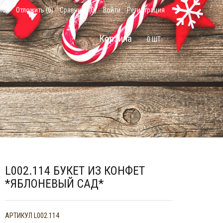
мой
Отложить (
0
)
Сравнить (
0
)
Войти
Регистрация
Корзина
0
ШТ.
L002.114 БУКЕТ ИЗ КОНФЕТ
*ЯБЛОНЕВЫЙ САД*
АРТИКУЛ
L002.114