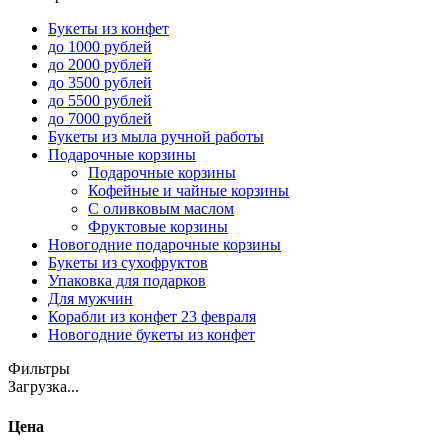
Букеты из конфет
до 1000 рублей
до 2000 рублей
до 3500 рублей
до 5500 рублей
до 7000 рублей
Букеты из мыла ручной работы
Подарочные корзины
Подарочные корзины
Кофейные и чайные корзины
С оливковым маслом
Фруктовые корзины
Новогодние подарочные корзины
Букеты из сухофруктов
Упаковка для подарков
Для мужчин
Корабли из конфет 23 февраля
Новогодние букеты из конфет
Фильтры
Загрузка...
Цена